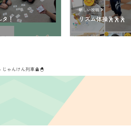
新しい投稿
ルタ！
リズム体操🕺🕺🕺
>
じゃんけん列車🚊🐣