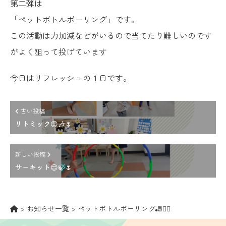
第二弾は
「ペットボトルボーリング」です。
この活動は力加減などがいるので当てたり難しいのです
がよく狙って投げています
今日はリフレッシュの１日です。
古い投稿
リトミック😊🎶🌷
新しい投稿
サーキット😊🍃🌷
>
お知らせ一覧
>
ペットボトルボーリング🎳🤾‍♂️