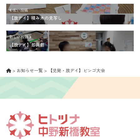
古い投稿
【放デイ】積み木の見写し
新しい投稿
【放デイ】即興劇
>
お知らせ一覧
>
【児発・放デイ】ビンゴ大会